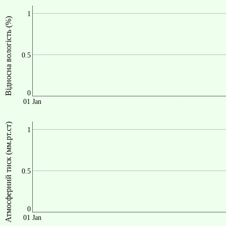
1
Відносна вологість (%)
0.5
0
01 Jan
Атмосферний тиск (мм.рт.ст)
1
0.5
0
01 Jan