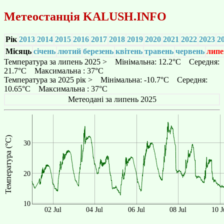
Метеостанція
KALUSH.INFO
Рік
2013
2014
2015
2016
2017
2018
2019
2020
2021
2022
2023
2
Місяць
січень
лютий
березень
квітень
травень
червень
липе
Температура за липень 2025 > Мінімальна: 12.2°C Середня:
21.7°C Максимальна : 37°C
Температура за 2025 рік > Мінімальна: -10.7°C Середня:
10.65°C Максимальна : 37°C
Метеодані за липень 2025
Температура (°C)
30
20
10
02 Jul
04 Jul
06 Jul
08 Jul
10 J