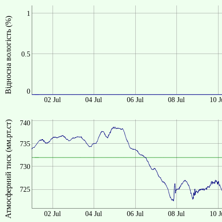
1
Відносна вологість (%)
0.5
0
02 Jul
04 Jul
06 Jul
08 Jul
10 J
Атмосферний тиск (мм.рт.ст)
740
735
730
725
02 Jul
04 Jul
06 Jul
08 Jul
10 J