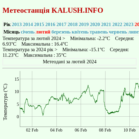
Метеостанція
KALUSH.INFO
Рік
2013
2014
2015
2016
2017
2018
2019
2020
2021
2022
2023
2
Місяць
січень
лютий
березень
квітень
травень
червень
липе
Температура за лютий 2024 > Мінімальна: -2.2°C Середня:
6.93°C Максимальна : 16.4°C
Температура за 2024 рік > Мінімальна: -15.1°C Середня:
11.23°C Максимальна : 35°C
Метеодані за лютий 2024
15
Температура (°C)
10
5
0
02 Feb
04 Feb
06 Feb
08 Feb
10 Feb