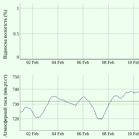
1
Відносна вологість (%)
0.5
0
02 Feb
04 Feb
06 Feb
08 Feb
10 Fe
Атмосферний тиск (мм.рт.ст)
750
740
730
720
02 Feb
04 Feb
06 Feb
08 Feb
10 Fe