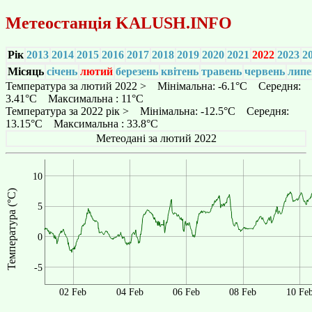
Метеостанція
KALUSH.INFO
Рік
2013
2014
2015
2016
2017
2018
2019
2020
2021
2022
2023
2
Місяць
січень
лютий
березень
квітень
травень
червень
липе
Температура за лютий 2022 > Мінімальна: -6.1°C Середня:
3.41°C Максимальна : 11°C
Температура за 2022 рік > Мінімальна: -12.5°C Середня:
13.15°C Максимальна : 33.8°C
Метеодані за лютий 2022
10
Температура (°C)
5
0
-5
02 Feb
04 Feb
06 Feb
08 Feb
10 Fe