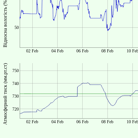
Відносна вологість (%)
50
02 Feb
04 Feb
06 Feb
08 Feb
10 Fe
Атмосферний тиск (мм.рт.ст)
750
740
730
720
02 Feb
04 Feb
06 Feb
08 Feb
10 Fe