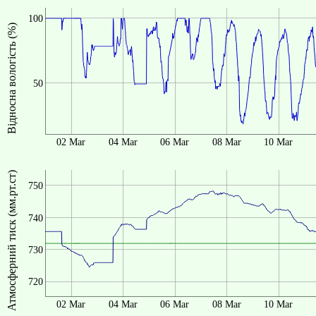
100
Відносна вологість (%)
50
02 Mar
04 Mar
06 Mar
08 Mar
10 Mar
Атмосферний тиск (мм.рт.ст)
750
740
730
720
02 Mar
04 Mar
06 Mar
08 Mar
10 Mar