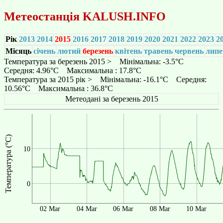
Метеостанція
KALUSH.INFO
Рік
2013
2014
2015
2016
2017
2018
2019
2020
2021
2022
2023
2
Місяць
січень
лютий
березень
квітень
травень
червень
липе
Температура за березень 2015 > Мінімальна: -3.5°C
Середня: 4.96°C Максимальна : 17.8°C
Температура за 2015 рік > Мінімальна: -16.1°C Середня:
10.56°C Максимальна : 36.8°C
Метеодані за березень 2015
Температура (°C)
10
0
02 Mar
04 Mar
06 Mar
08 Mar
10 Mar