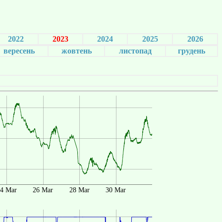
2022
2023
2024
2025
2026
вересень
жовтень
листопад
грудень
4 Mar
26 Mar
28 Mar
30 Mar