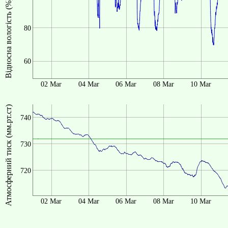
Відносна вологість (%)
80
60
02 Mar
04 Mar
06 Mar
08 Mar
10 Mar
Атмосферний тиск (мм.рт.ст)
740
730
720
02 Mar
04 Mar
06 Mar
08 Mar
10 Mar