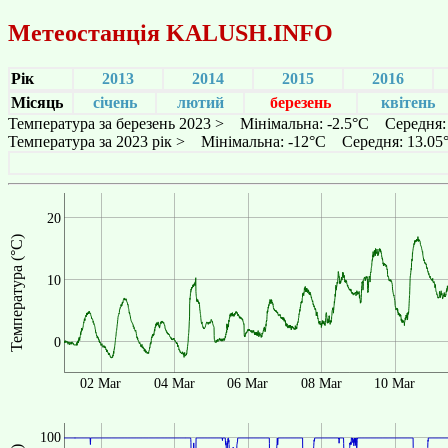
Метеостанція
KALUSH.INFO
Рік
2013
2014
2015
2016
Місяць
січень
лютий
березень
квітень
Температура за березень 2023 > Мінімальна: -2.5°C Середня
Температура за 2023 рік > Мінімальна: -12°C Середня: 13.0
20
Температура (°C)
10
0
02 Mar
04 Mar
06 Mar
08 Mar
10 Mar
100