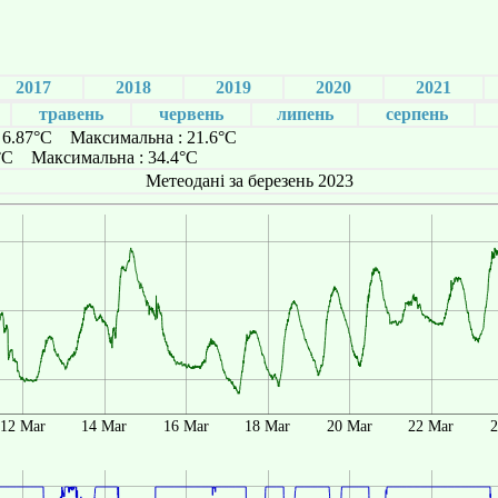
2017
2018
2019
2020
2021
травень
червень
липень
серпень
: 6.87°C Максимальна : 21.6°C
5°C Максимальна : 34.4°C
Метеодані за березень 2023
12 Mar
14 Mar
16 Mar
18 Mar
20 Mar
22 Mar
2