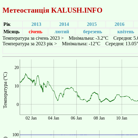
Метеостанція
KALUSH.INFO
Рік
2013
2014
2015
2016
Місяць
січень
лютий
березень
квітень
Температура за січень 2023 > Мінімальна: -3.2°C Середня: 5
Температура за 2023 рік > Мінімальна: -12°C Середня: 13.0
20
Температура (°C)
10
0
02 Jan
04 Jan
06 Jan
08 Jan
10 Jan
100