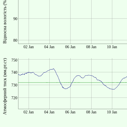
Відносна вологість (%)
90
80
02 Jan
04 Jan
06 Jan
08 Jan
10 Jan
Атмосферний тиск (мм.рт.ст)
750
740
730
720
02 Jan
04 Jan
06 Jan
08 Jan
10 Jan