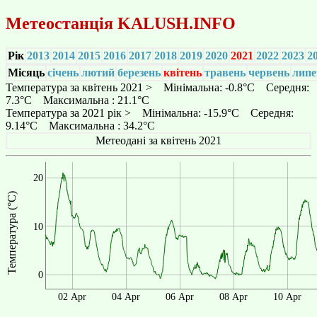
Метеостанція
KALUSH.INFO
Рік
2013
2014
2015
2016
2017
2018
2019
2020
2021
2022
2023
2
Місяць
січень
лютий
березень
квітень
травень
червень
липе
Температура за квітень 2021 > Мінімальна: -0.8°C Середня:
7.3°C Максимальна : 21.1°C
Температура за 2021 рік > Мінімальна: -15.9°C Середня:
9.14°C Максимальна : 34.2°C
Метеодані за квітень 2021
20
Температура (°C)
10
0
02 Apr
04 Apr
06 Apr
08 Apr
10 Apr