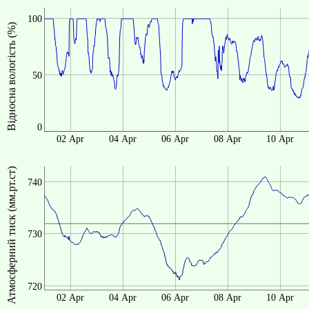
100
Відносна вологість (%)
50
0
02 Apr
04 Apr
06 Apr
08 Apr
10 Apr
Атмосферний тиск (мм.рт.ст)
740
730
720
02 Apr
04 Apr
06 Apr
08 Apr
10 Apr