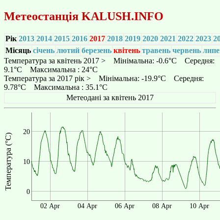
Метеостанція
KALUSH.INFO
Рік
2013
2014
2015
2016
2017
2018
2019
2020
2021
2022
2023
2
Місяць
січень
лютий
березень
квітень
травень
червень
липе
Температура за квітень 2017 > Мінімальна: -0.6°C Середня:
9.1°C Максимальна : 24°C
Температура за 2017 рік > Мінімальна: -19.9°C Середня:
9.78°C Максимальна : 35.1°C
Метеодані за квітень 2017
20
Температура (°C)
10
0
02 Apr
04 Apr
06 Apr
08 Apr
10 Apr