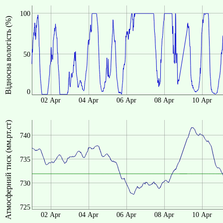
100
Відносна вологість (%)
50
0
02 Apr
04 Apr
06 Apr
08 Apr
10 Apr
Атмосферний тиск (мм.рт.ст)
740
735
730
725
02 Apr
04 Apr
06 Apr
08 Apr
10 Apr