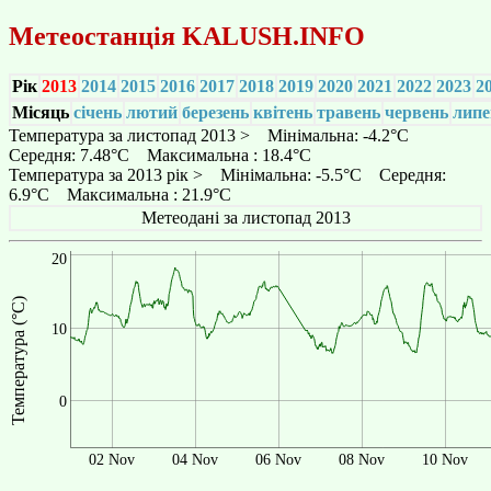
Метеостанція
KALUSH.INFO
Рік
2013
2014
2015
2016
2017
2018
2019
2020
2021
2022
2023
2
Місяць
січень
лютий
березень
квітень
травень
червень
липе
Температура за листопад 2013 > Мінімальна: -4.2°C
Середня: 7.48°C Максимальна : 18.4°C
Температура за 2013 рік > Мінімальна: -5.5°C Середня:
6.9°C Максимальна : 21.9°C
Метеодані за листопад 2013
20
Температура (°C)
10
0
02 Nov
04 Nov
06 Nov
08 Nov
10 Nov