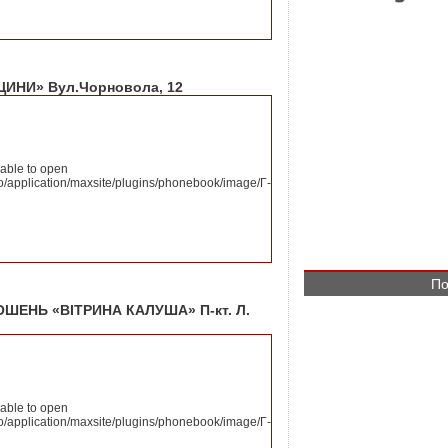
ЩИНИ» Вул.Чорновола, 12
nable to open
o/application/maxsite/plugins/phonebook/image/Г-
По
ЕНЬ «ВІТРИНА КАЛУША» П-кт. Л.
nable to open
o/application/maxsite/plugins/phonebook/image/Г-