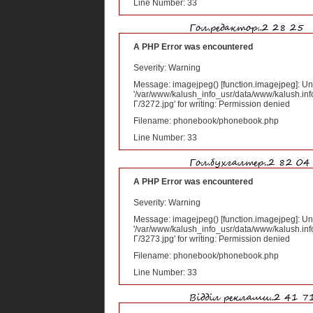
Line Number: 33
A PHP Error was encountered
Severity: Warning
Message: imagejpeg() [
function.imagejpeg
]: U
'/var/www/kalush_info_usr/data/www/kalush.inf
Г/3272.jpg' for writing: Permission denied
Filename: phonebook/phonebook.php
Line Number: 33
A PHP Error was encountered
Severity: Warning
Message: imagejpeg() [
function.imagejpeg
]: U
'/var/www/kalush_info_usr/data/www/kalush.inf
Г/3273.jpg' for writing: Permission denied
Filename: phonebook/phonebook.php
Line Number: 33