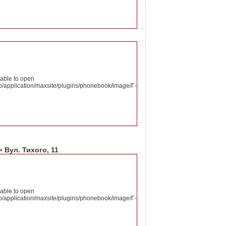
nable to open
o/application/maxsite/plugins/phonebook/image/Г-
Вул. Тихого, 11
nable to open
o/application/maxsite/plugins/phonebook/image/Г-