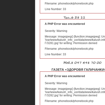
Filename: phonebook/phonebook.php
Line Number: 33
A PHP Error was encountered
Severity: Warning
Message: imagejpeg() [
function.imagejpeg
]: U
'/var/www/kalush_info_usr/data/www/kalush.inf
Г/3281.jpg' for writing: Permission denied
Filename: phonebook/phonebook.php
Line Number: 33
ГАЗЕТА «ЗДОРОВЯ ГАЛИЧАНКИ» 
A PHP Error was encountered
Severity: Warning
Message: imagejpeg() [
function.imagejpeg
]: U
'/var/www/kalush_info_usr/data/www/kalush.inf
Г/3282.jpg' for writing: Permission denied
Filename: phonebook/phonebook.php