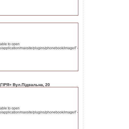
nable to open
o/application/maxsite/plugins/phonebook/image/Г-
ІРЯ» Вул.Підвальна, 20
nable to open
o/application/maxsite/plugins/phonebook/image/Г-