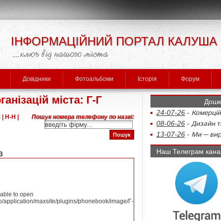
ІНФОРМАЦІЙНИЙ ПОРТАЛ КАЛУША
Довідники
Фотоальбоми
Історія
Форум
анізацій міста: Г-Г
Дошк
24-07-26
-
Комерцій
 |
Н-Н |
Пошук номера телефону по назві:
08-06-26
-
Дизайн та
13-07-26
-
Ми — виро
Наш Телеграм кана
З
nable to open
o/application/maxsite/plugins/phonebook/image/Г-