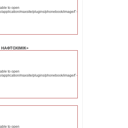
nable to open
o/application/maxsite/plugins/phonebook/image/Г-
 НАФТОХІМІК»
nable to open
o/application/maxsite/plugins/phonebook/image/Г-
nable to open