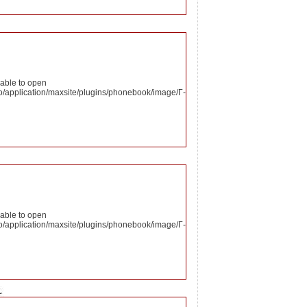
nable to open
o/application/maxsite/plugins/phonebook/image/Г-
nable to open
o/application/maxsite/plugins/phonebook/image/Г-