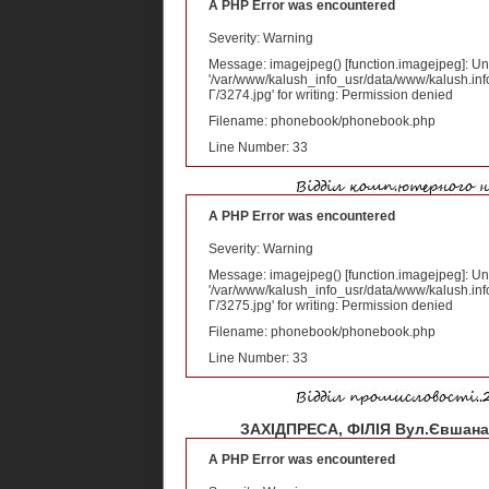
A PHP Error was encountered
Severity: Warning
Message: imagejpeg() [
function.imagejpeg
]: U
'/var/www/kalush_info_usr/data/www/kalush.inf
Г/3274.jpg' for writing: Permission denied
Filename: phonebook/phonebook.php
Line Number: 33
A PHP Error was encountered
Severity: Warning
Message: imagejpeg() [
function.imagejpeg
]: U
'/var/www/kalush_info_usr/data/www/kalush.inf
Г/3275.jpg' for writing: Permission denied
Filename: phonebook/phonebook.php
Line Number: 33
ЗАХІДПРЕСА, ФІЛІЯ Вул.Євшана
A PHP Error was encountered