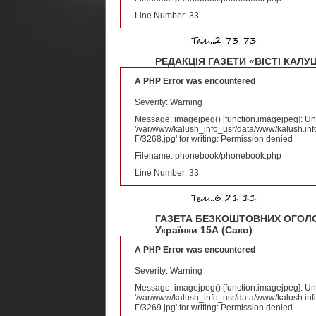
Line Number: 33
РЕДАКЦІЯ ГАЗЕТИ «ВІСТІ КАЛУ
A PHP Error was encountered
Severity: Warning
Message: imagejpeg() [
function.imagejpeg
]: U
'/var/www/kalush_info_usr/data/www/kalush.inf
Г/3268.jpg' for writing: Permission denied
Filename: phonebook/phonebook.php
Line Number: 33
ГАЗЕТА БЕЗКОШТОВНИХ ОГОЛОШ
Українки 15А (Сако)
A PHP Error was encountered
Severity: Warning
Message: imagejpeg() [
function.imagejpeg
]: U
'/var/www/kalush_info_usr/data/www/kalush.inf
Г/3269.jpg' for writing: Permission denied