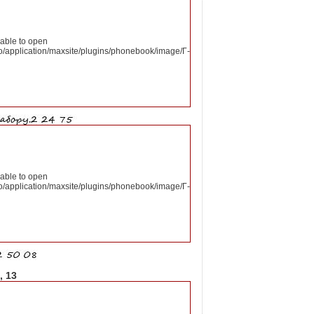
nable to open
o/application/maxsite/plugins/phonebook/image/Г-
nable to open
o/application/maxsite/plugins/phonebook/image/Г-
, 13