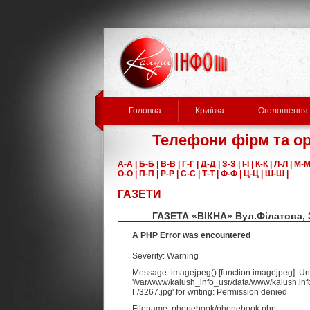
Головна
Криївка
Оголошення
Телефони фірм та орг
А-А |
Б-Б |
В-В |
Г-Г |
Д-Д |
З-З |
І-І |
К-К |
Л-Л |
М-М
О-О |
П-П |
Р-Р |
С-С |
Т-Т |
Ф-Ф |
Ц-Ц |
Ш-Ш |
ГАЗЕТИ
ГАЗЕТА «ВІКНА» Вул.Філатова, 
A PHP Error was encountered
Severity: Warning
Message: imagejpeg() [
function.imagejpeg
]: U
'/var/www/kalush_info_usr/data/www/kalush.inf
Г/3267.jpg' for writing: Permission denied
Filename: phonebook/phonebook.php