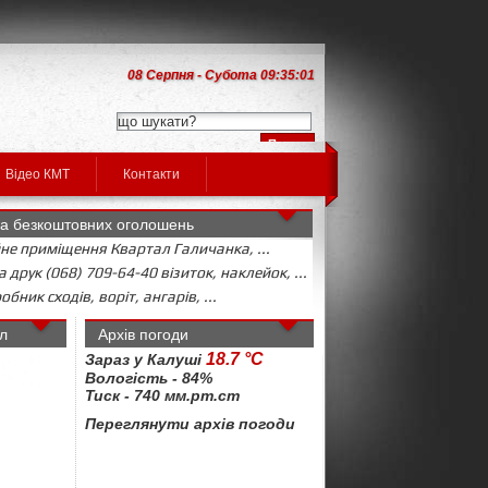
08 Серпня - Субота 09:35:02
Відео КМТ
Контакти
а безкоштовних оголошень
не приміщення Квартал Галичанка, ...
 друк (068) 709-64-40 візиток, наклейок, ...
бник сходів, воріт, ангарів, ...
л
Архів погоди
18.7 °C
Зараз у Калуші
Вологість - 84%
Тиск - 740 мм.рт.ст
Переглянути архів погоди