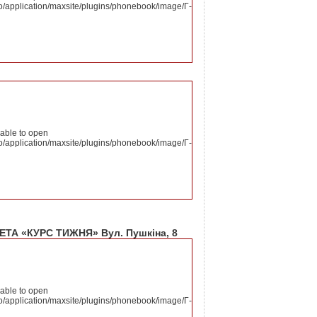
o/application/maxsite/plugins/phonebook/image/Г-
nable to open
o/application/maxsite/plugins/phonebook/image/Г-
А «КУРС ТИЖНЯ» Вул. Пушкіна, 8
nable to open
o/application/maxsite/plugins/phonebook/image/Г-