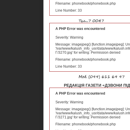
Filename: phonebook/phonebook.php
Line Number: 33
A PHP Error was encountered
Severity: Warning
Message: imagejpeg() [
function.imagejpeg
]: U
'/var/www/kalush_info_usr/data/www/kalush.inf
Г/3270.jpg' for writing: Permission denied
Filename: phonebook/phonebook.php
Line Number: 33
РЕДАКЦІЯ ГАЗЕТИ «ДЗВОНИ ПІДГ
A PHP Error was encountered
Severity: Warning
Message: imagejpeg() [
function.imagejpeg
]: U
'/var/www/kalush_info_usr/data/www/kalush.inf
Г/3271.jpg' for writing: Permission denied
Filename: phonebook/phonebook.php