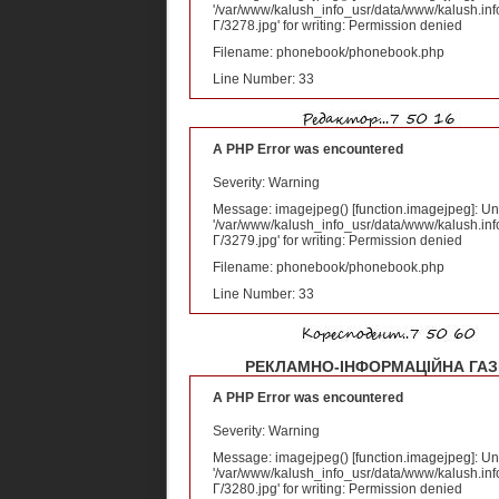
'/var/www/kalush_info_usr/data/www/kalush.inf
Г/3278.jpg' for writing: Permission denied
Filename: phonebook/phonebook.php
Line Number: 33
A PHP Error was encountered
Severity: Warning
Message: imagejpeg() [
function.imagejpeg
]: U
'/var/www/kalush_info_usr/data/www/kalush.inf
Г/3279.jpg' for writing: Permission denied
Filename: phonebook/phonebook.php
Line Number: 33
РЕКЛАМНО-ІНФОРМАЦІЙНА ГАЗЕТ
A PHP Error was encountered
Severity: Warning
Message: imagejpeg() [
function.imagejpeg
]: U
'/var/www/kalush_info_usr/data/www/kalush.inf
Г/3280.jpg' for writing: Permission denied