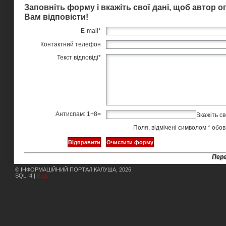
Заповніть форму і вкажіть свої дані, щоб автор 
Вам відповісти!
E-mail
*
Контактний телефон
Текст відповіді
*
Антиспам: 1+8=
Вкажіть св
Поля, відмічені символом
*
обов’
Пере
© ІНФОРМАЦІЙНИЙ ПОРТАЛ КАЛУША, 2026
SQL: 4 |
Вхід