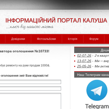
ІНФОРМАЦІЙНИЙ ПОРТАЛ КАЛУША
Довідники
Фотоальбоми
Історія
Форум
Дошк
л автора оголошення №10733!
02-07-26
-
2 к кварт
13-07-26
-
Ми — виро
бує ремонту на руки продам 1000&.
25-05-26
-
Ми актив
Наш Телеграм кана
р оголошення зміг Вам відповісти!