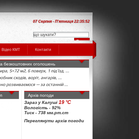
07 Серпня - П'ятниця 22:35:52
Відео КМТ
Контакти
а безкоштовних оголошень
ира, S=72 м2, 6 поверх, 1 під’їзд, ...
бник сходів, воріт, ангарів, ...
но розвиваємося — за останній ...
л
Архів погоди
19 °C
Зараз у Калуші
Вологість - 92%
Тиск - 738 мм.рт.ст
Переглянути архів погоди