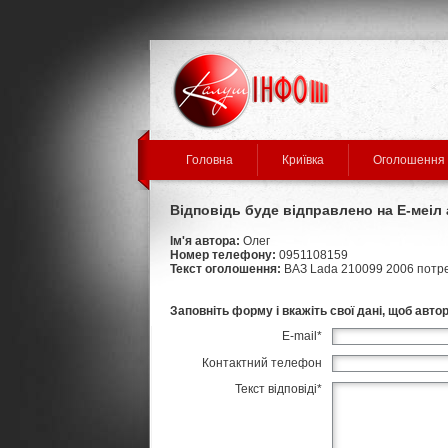
Головна
Криївка
Оголошення
Відповідь буде відправлено на Е-меі
Ім'я автора:
Олег
Номер телефону:
0951108159
Текст оголошення:
ВАЗ Lada 210099 2006 потре
Заповніть форму і вкажіть свої дані, щоб авто
E-mail
*
Контактний телефон
Текст відповіді
*