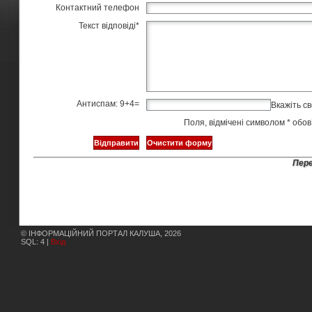
Контактний телефон
Текст відповіді
*
Антиспам: 9+4=
Вкажіть св
Поля, відмічені символом
*
обов’
Пере
© ІНФОРМАЦІЙНИЙ ПОРТАЛ КАЛУША, 2026
SQL: 4 |
Вхід