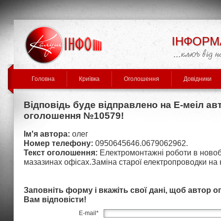
ІНФОРМ
Головна
Криївка
Оголошення
Довідники
Відповідь буде відправлено на Е-меіл ав
оголошення №10579!
Ім'я автора:
олег
Номер телефону:
0950645646.0679062962.
Текст оголошення:
Електромонтажні роботи в ново
мазазинах офісах.Заміна старої електропроводки на 
Заповніть форму і вкажіть свої дані, щоб автор 
Вам відповісти!
E-mail
*